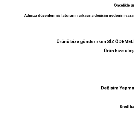
Öncelikle ü
Adınıza düzenlenmiş faturanın arkasına değişim nedenini yaza
Ürünü bize gönderirken SİZ ÖDEMELİ 
Ürün bize ulaş
Değişim Yapmada
Kredi k