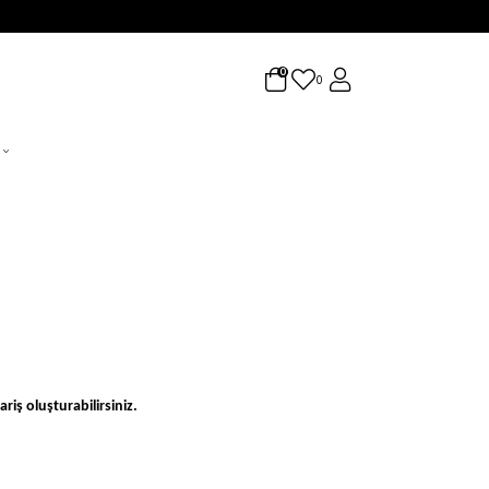
0
0
riş oluşturabilirsiniz.