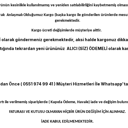
rünün kesinlikle kullanılmamış ve yeniden satılabilirliğini kaybetmemiş olmas
rak Anlaşmalı Olduğumuz Kargo (başka kargo ile gönderilen ürünlerde mesuliy
gerekmektedir.
Kargo ücreti değişimlerde müşteriye aittir.
olarak göndermeniz gerekmektedir, aksi halde kargonuz dikkate
tığında tekrardan yeni ürününüz ALICI (SİZ) ÖDEMELİ olarak kar
n Önce ( 0551 974 99 41 ) Müşteri Hizmetleri İle Whatsapp'tan
artı ile verilmemiş siparişlerde ( Kapıda Ödeme, Havale) iade ve değişim bul
FATURASI VE KUTUSU OLMAYAN HİÇBİR ÜRÜN DEĞİŞİM İÇİN ALINMAZ.
İADE KABUL EDİLMEMEKTEDİR.