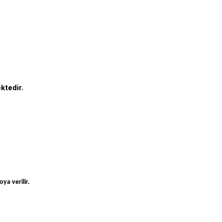
ktedir.
ya verilir.