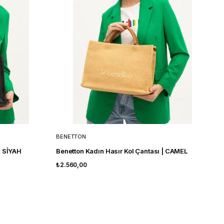
BENETTON
B
| SİYAH
Benetton Kadın Hasır Kol Çantası | CAMEL
B
₺2.560,00
₺