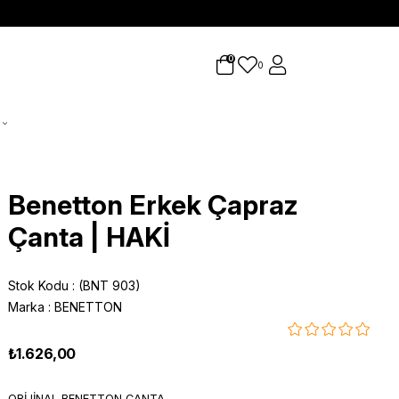
0
0
Benetton Erkek Çapraz
Çanta | HAKİ
Stok Kodu
(BNT 903)
Marka
:
BENETTON
₺1.626,00
ORİJİNAL BENETTON ÇANTA