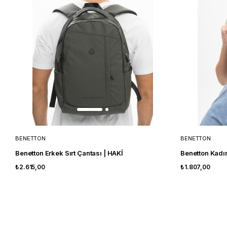
BENETTON
BENETTON
Benetton Erkek Sırt Çantası | HAKİ
Benetton Kadın
₺2.615,00
₺1.807,00