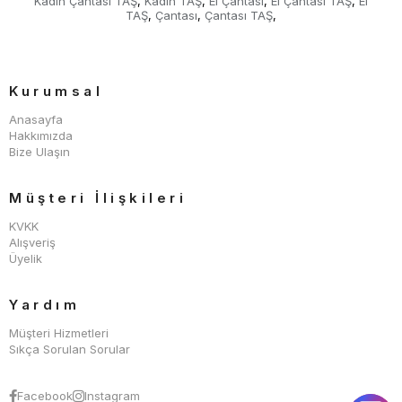
Kadın Çantası TAŞ
Kadın TAŞ
El Çantası
El Çantası TAŞ
El
,
,
,
,
TAŞ
Çantası
Çantası TAŞ
,
,
,
Kurumsal
Anasayfa
Hakkımızda
Bize Ulaşın
Müşteri İlişkileri
KVKK
Alışveriş
Üyelik
Yardım
Müşteri Hizmetleri
Sıkça Sorulan Sorular
Facebook
Instagram